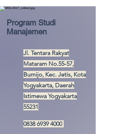
Program Studi
Manajemen
Jl. Tentara Rakyat
Mataram No.55-57,
Bumijo, Kec. Jetis, Kota
Yogyakarta, Daerah
Istimewa Yogyakarta
55231
0838 6939 4000