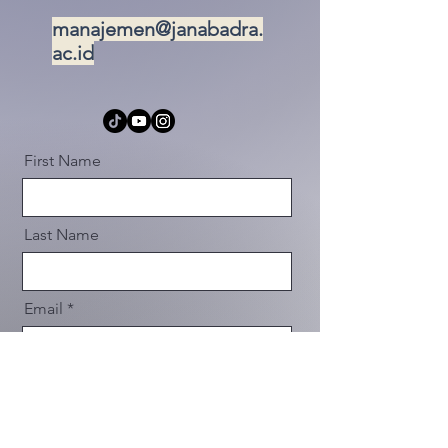
manajemen@janabadra.
ac.id
First Name
Last Name
Email
Message